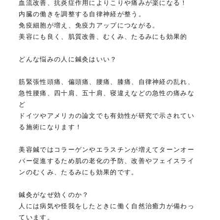
血流改善、抗炎症作用によりこりや痛みが楽になる！
内臓の働きを調整する自律神経が整う。
免疫細胞が増え、免疫力アップにつながる。
美容にも良く、肌質改善、むくみ、たるみにも効果的
どんな悩みの人に鍼灸はいい？
筋緊張性頭痛、偏頭痛、腰痛、膝痛、自律神経の乱れ、
急性腰痛、四十肩、五十肩、寝違えなどの急性の痛みな
ど
ドイツやアメリカの論文でも有効性が研究で示されてい
る施術になります！
美容鍼ではコラーゲンやエラスチンが増えてターンオー
バー促進するため肌の老化の予防、改善やフェイスライ
ンのむくみ、たるみにも効果的です。
鍼灸がなぜ効くのか？
人には病気や怪我をしたときに働く自然治癒力が備わっ
ています。