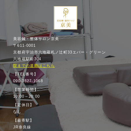
美容鍼・整体サロン京美
〒611-0001
京都府宇治市六地蔵札ノ辻町33エバー・グリーン
六地蔵駅前304
院までの道順はこちら
【TEL番号】
090-3627-1068
【営業時間】
10:00～20:00
【定休日】
なし
【最寄駅】
JR奈良線