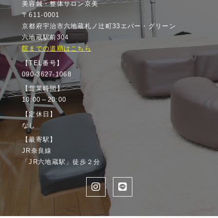
美容鍼・整体サロン京美
〒611-0001
京都府宇治市六地蔵札ノ辻町33エバー・グリーン
六地蔵駅前304
院までの道順はこちら
【TEL番号】
090-3627-1068
【営業時間】
10:00～20:00
【定休日】
なし
【最寄駅】
JR奈良線
「JR六地蔵駅」徒歩２分