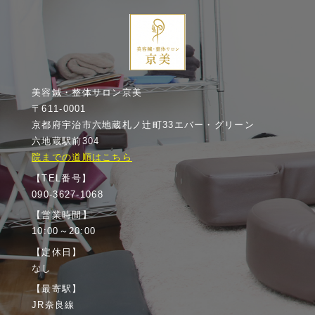
美容鍼・整体サロン京美
〒611-0001
京都府宇治市六地蔵札ノ辻町33エバー・グリーン
六地蔵駅前304
院までの道順はこちら
【TEL番号】
090-3627-1068
【営業時間】
10:00～20:00
【定休日】
なし
【最寄駅】
JR奈良線