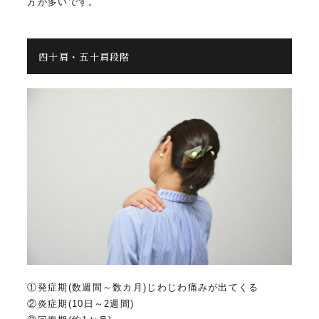
方が多いです。
四十肩・五十肩段階
①発症期(数週間～数カ月)じわじわ痛みが出てくる
②炎症期(10日～2週間)