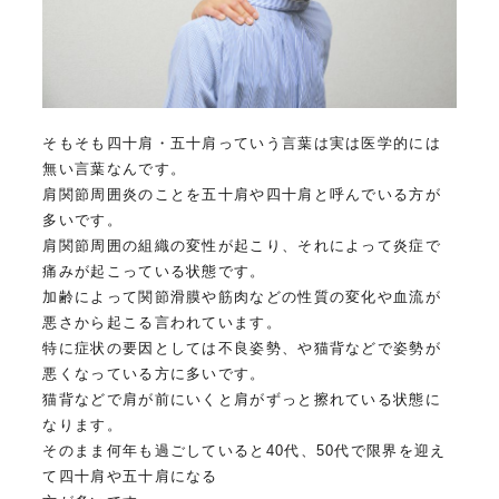
そもそも四十肩・五十肩っていう言葉は実は医学的には
無い言葉なんです。
肩関節周囲炎のことを五十肩や四十肩と呼んでいる方が
多いです。
肩関節周囲の組織の変性が起こり、それによって炎症で
痛みが起こっている状態です。
加齢によって関節滑膜や筋肉などの性質の変化や血流が
悪さから起こる言われています。
特に症状の要因としては不良姿勢、や猫背などで姿勢が
悪くなっている方に多いです。
猫背などで肩が前にいくと肩がずっと擦れている状態に
なります。
そのまま何年も過ごしていると40代、50代で限界を迎え
て四十肩や五十肩になる