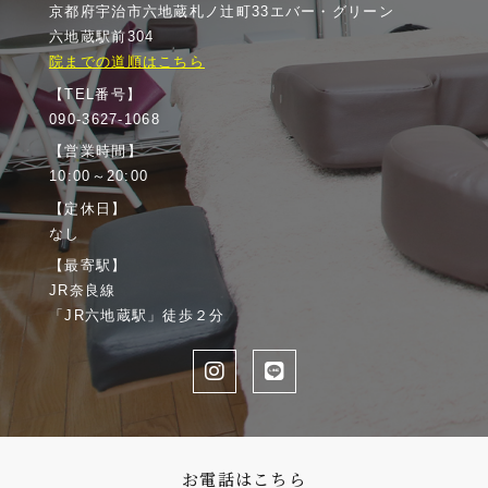
京都府宇治市六地蔵札ノ辻町33エバー・グリーン
六地蔵駅前304
院までの道順はこちら
【TEL番号】
090-3627-1068
【営業時間】
10:00～20:00
【定休日】
なし
【最寄駅】
JR奈良線
「JR六地蔵駅」徒歩２分
お電話はこちら