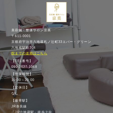
美容鍼・整体サロン京美
〒611-0001
京都府宇治市六地蔵札ノ辻町33エバー・グリーン
六地蔵駅前304
院までの道順はこちら
【TEL番号】
090-3627-1068
【営業時間】
10:00～20:00
【定休日】
なし
【最寄駅】
JR奈良線
「JR六地蔵駅」徒歩２分