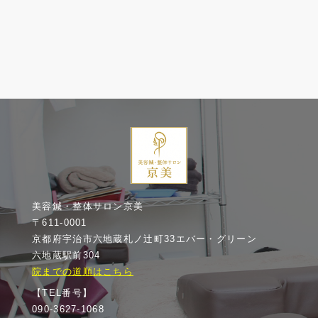
美容鍼・整体サロン京美
〒611-0001
京都府宇治市六地蔵札ノ辻町33エバー・グリーン
六地蔵駅前304
院までの道順はこちら
【TEL番号】
090-3627-1068