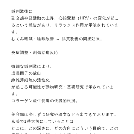
鍼刺激後に
副交感神経活動の上昇、心拍変動（HRV）の変化が起こ
るという報告があり、リラックス作用が示唆されていま
す。
むくみ軽減・睡眠改善 → 肌質改善の間接効果。
炎症調整・創傷治癒反応
微細な鍼刺激により、
成長因子の放出
線維芽細胞の活性化
が起こる可能性が動物研究・基礎研究で示されていま
す。
コラーゲン産生促進の仮説的根拠。
美容鍼ほ少しずつ研究や論文なども出てきております。
京美で1番大切にしていることは
どこに、どの深さに、どの方向にどういう目的で、どの