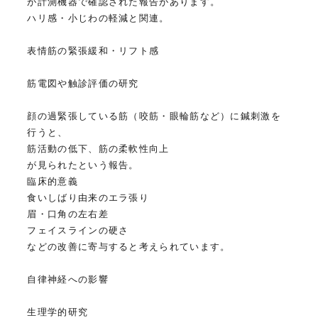
が計測機器で確認された報告があります。
ハリ感・小じわの軽減と関連。
表情筋の緊張緩和・リフト感
筋電図や触診評価の研究
顔の過緊張している筋（咬筋・眼輪筋など）に鍼刺激を
行うと、
筋活動の低下、筋の柔軟性向上
が見られたという報告。
臨床的意義
食いしばり由来のエラ張り
眉・口角の左右差
フェイスラインの硬さ
などの改善に寄与すると考えられています。
自律神経への影響
生理学的研究