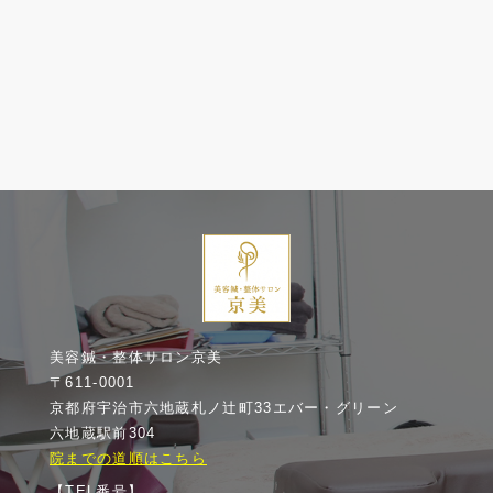
美容鍼・整体サロン京美
〒611-0001
京都府宇治市六地蔵札ノ辻町33エバー・グリーン
六地蔵駅前304
院までの道順はこちら
【TEL番号】