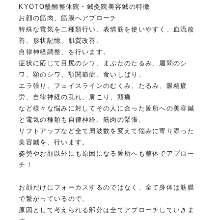
KYOTO醍醐整体院・鍼灸院美容鍼の特徴
お顔の筋肉、筋膜へアプローチ
特殊な電気を二種類行い、表情筋を使いやすく、血流改
善、形状記憶、肌質改善、
自律神経調整、を行います。
症状に応じて目尻のシワ、まぶたのたるみ、眉間のシ
ワ、額のシワ、顎関節症、食いしばり、
エラ張り、フェイスラインのむくみ、たるみ、眼精疲
労、自律神経の乱れ、肩こり、頭痛
など様々な悩みに対してその人に合った箇所への美容鍼
と電気の種類も自律神経、筋肉の緊張、
リフトアップなど全て周波数を変えて悩みに寄り添った
美容鍼を、行います。
姿勢やお顔以外にも原因になる箇所へも整体でアプロー
チ！
お顔だけにフォーカスするのではなく、全て身体は筋膜
で繋がっているので、
原因として考えられる部分は全てアプローチしていきま