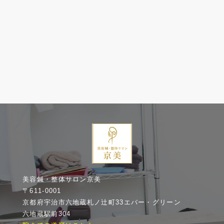
美容鍼・整体サロン京美
〒611-0001
京都府宇治市六地蔵札ノ辻町33エバー・グリーン
六地蔵駅前304