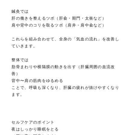
鍼灸では
肝の働きを整えるツボ（肝兪・期門・太衝など）
肩や背中のコリを取るツボ（肩井・肩中兪など）
これらを組み合わせて、全身の「気血の流れ」を改善し
ていきます。
整体では
肋骨まわりや横隔膜の動きを出す（肝臓周囲の血流改
善）
背中〜肩の筋肉をゆるめる
ことで、呼吸も深くなり、肝臓の疲れが抜けやすくなり
ます。
セルフケアのポイント
夜はしっかり睡眠をとる