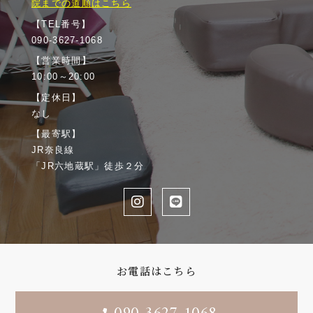
院までの道順はこちら
【TEL番号】
090-3627-1068
【営業時間】
10:00～20:00
【定休日】
なし
【最寄駅】
JR奈良線
「JR六地蔵駅」徒歩２分
お電話はこちら