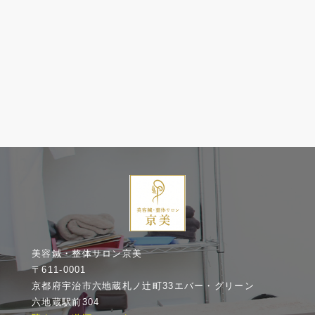
美容鍼・整体サロン京美
〒611-0001
京都府宇治市六地蔵札ノ辻町33エバー・グリーン
六地蔵駅前304