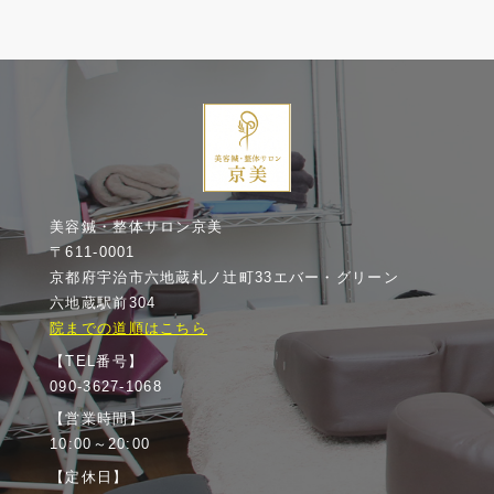
美容鍼・整体サロン京美
〒611-0001
京都府宇治市六地蔵札ノ辻町33エバー・グリーン
六地蔵駅前304
院までの道順はこちら
【TEL番号】
090-3627-1068
【営業時間】
10:00～20:00
【定休日】