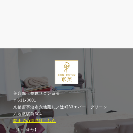
美容鍼・整体サロン京美
〒611-0001
京都府宇治市六地蔵札ノ辻町33エバー・グリーン
六地蔵駅前304
院までの道順はこちら
【TEL番号】